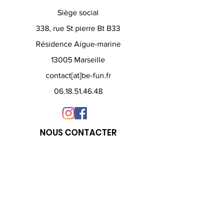
Siège social
338, rue St pierre Bt B33
Résidence Aigue-marine
13005 Marseille
contact[at]be-fun.fr
06.18.51.46.48
NOUS CONTACTER
Envie d'une formule spécifique? Demande
de devis? Posez-nous toutes vos questions
par téléphone ou par e-mail.
En indiquant votre adresse, vous
consentez à recevoir nos messages par